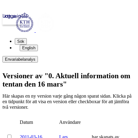
Logga in
kth.se
Sök
English
Envariabelanalys
Versioner av "0. Aktuell information om
tentan den 16 mars"
Här skapas en ny version varje gång någon sparat sidan. Klicka på
en tidpunkt för att visa en version eller checkboxar för att jämföra
två versioner.
Datum
Användare
2011-03-16
Lars
har skapats av