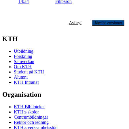
14:34
Filipsson
Avbryt
Jämför versioner
KTH
Utbildning
Forskning
Samverkan
Om KTH
Student på KTH
Alumni
KTH Intranät
Organisation
KTH Biblioteket
KTH:s skolor
Centrumbildningar
Rektor och ledning
KTH:s verksamhetsstöd