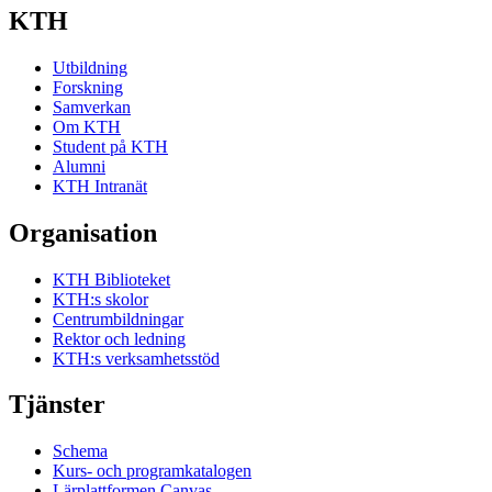
KTH
Utbildning
Forskning
Samverkan
Om KTH
Student på KTH
Alumni
KTH Intranät
Organisation
KTH Biblioteket
KTH:s skolor
Centrumbildningar
Rektor och ledning
KTH:s verksamhetsstöd
Tjänster
Schema
Kurs- och programkatalogen
Lärplattformen Canvas