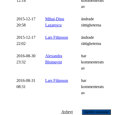
12:14
kommenterats
av
2015-12-17
Mihai-Dinu
ändrade
20:58
Lazarescu
rättigheterna
2015-12-17
Lars Filipsson
ändrade
22:02
rättigheterna
2016-08-30
Alexandra
har
23:32
Blomqvist
kommenterats
av
2016-08-31
Lars Filipsson
har
08:31
kommenterats
av
Avbryt
Jämför versioner