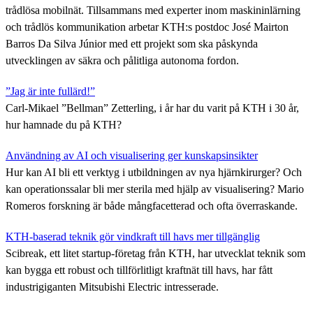
trådlösa mobilnät. Tillsammans med experter inom maskininlärning
och trådlös kommunikation arbetar KTH:s postdoc José Mairton
Barros Da Silva Júnior med ett projekt som ska påskynda
utvecklingen av säkra och pålitliga autonoma fordon.
”Jag är inte fullärd!”
Carl-Mikael ”Bellman” Zetterling, i år har du varit på KTH i 30 år,
hur hamnade du på KTH?
Användning av AI och visualisering ger kunskapsinsikter
Hur kan AI bli ett verktyg i utbildningen av nya hjärnkirurger? Och
kan operationssalar bli mer sterila med hjälp av visualisering? Mario
Romeros forskning är både mångfacetterad och ofta överraskande.
KTH-baserad teknik gör vindkraft till havs mer tillgänglig
Scibreak, ett litet startup-företag från KTH, har utvecklat teknik som
kan bygga ett robust och tillförlitligt kraftnät till havs, har fått
industrigiganten Mitsubishi Electric intresserade.