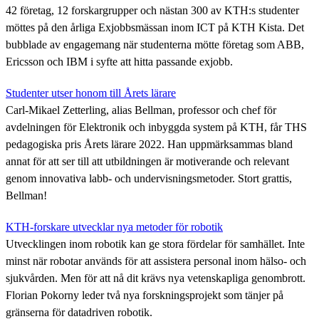
42 företag, 12 forskargrupper och nästan 300 av KTH:s studenter
möttes på den årliga Exjobbsmässan inom ICT på KTH Kista. Det
bubblade av engagemang när studenterna mötte företag som ABB,
Ericsson och IBM i syfte att hitta passande exjobb.
Studenter utser honom till Årets lärare
Carl-Mikael Zetterling, alias Bellman, professor och chef för
avdelningen för Elektronik och inbyggda system på KTH, får THS
pedagogiska pris Årets lärare 2022. Han uppmärksammas bland
annat för att ser till att utbildningen är motiverande och relevant
genom innovativa labb- och undervisningsmetoder. Stort grattis,
Bellman!
KTH-forskare utvecklar nya metoder för robotik
Utvecklingen inom robotik kan ge stora fördelar för samhället. Inte
minst när robotar används för att assistera personal inom hälso- och
sjukvården. Men för att nå dit krävs nya vetenskapliga genombrott.
Florian Pokorny leder två nya forskningsprojekt som tänjer på
gränserna för datadriven robotik.