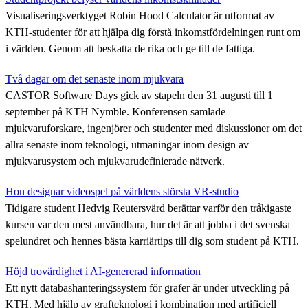
Visualiseringsverktyget Robin Hood Calculator är utformat av
KTH-studenter för att hjälpa dig förstå inkomstfördelningen runt om
i världen. Genom att beskatta de rika och ge till de fattiga.
Två dagar om det senaste inom mjukvara
CASTOR Software Days gick av stapeln den 31 augusti till 1
september på KTH Nymble. Konferensen samlade
mjukvaruforskare, ingenjörer och studenter med diskussioner om det
allra senaste inom teknologi, utmaningar inom design av
mjukvarusystem och mjukvarudefinierade nätverk.
Hon designar videospel på världens största VR-studio
Tidigare student Hedvig Reutersvärd berättar varför den tråkigaste
kursen var den mest användbara, hur det är att jobba i det svenska
spelundret och hennes bästa karriärtips till dig som student på KTH.
Höjd trovärdighet i AI-genererad information
Ett nytt databashanteringssystem för grafer är under utveckling på
KTH. Med hjälp av grafteknologi i kombination med artificiell