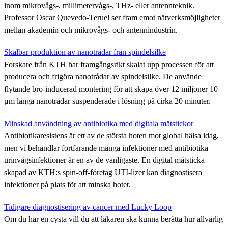
inom mikrovågs-, millimetervågs-, THz- eller antennteknik.
Professor Oscar Quevedo-Teruel ser fram emot nätverksmöjligheter
mellan akademin och mikrovågs- och antennindustrin.
Skalbar produktion av nanotrådar från spindelsilke
Forskare från KTH har framgångsrikt skalat upp processen för att
producera och frigöra nanotrådar av spindelsilke. De använde
flytande bro-inducerad montering för att skapa över 12 miljoner 10
μm långa nanotrådar suspenderade i lösning på cirka 20 minuter.
Minskad användning av antibiotika med digitala mätstickor
Antibiotikaresistens är ett av de största hoten mot global hälsa idag,
men vi behandlar fortfarande många infektioner med antibiotika –
urinvägsinfektioner är en av de vanligaste. En digital mätsticka
skapad av KTH:s spin-off-företag UTI-lizer kan diagnostisera
infektioner på plats för att minska hotet.
Tidigare diagnostisering av cancer med Lucky Loop
Om du har en cysta vill du att läkaren ska kunna berätta hur allvarlig