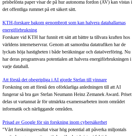
prisbelönta paper visar de på hur autonoma fordon (AV) kan vistas i
det offentliga rummet på ett säkert sätt.
KTH-forskare bakom genombrott som kan halvera datahallarnas
energiförbrukning
Forskare vid KTH har funnit ett sätt att bättre ta tillvara kraften hos
världens internetservrar. Genom att samordna datatrafiken har de
lyckats höja hastigheten i både beräkningar och dataöverföring. Nu
har deras programvara potentialen att halvera energiförbrukningen i
varje datahall.
Att förstå det obegripliga i AI gjorde Stefan till vinnare
Forskning om att förstå den oförklarliga anledningen till att AI
fungerar så bra gav Stefan Neumann Heinz Zemanek Award. Priset
delas ut vartannat år för utmärkta examensarbeten inom området
informatik och närliggande områden.
Prisad av Google för sin forskning inom cybersäkerhet
"Vårt forskningsresultat visar hög potential att påverka miljontals