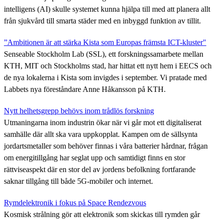
intelligens (AI) skulle systemet kunna hjälpa till med att planera allt
från sjukvård till smarta städer med en inbyggd funktion av tillit.
”Ambitionen är att stärka Kista som Europas främsta ICT-kluster"
Senseable Stockholm Lab (SSL), ett forskningssamarbete mellan
KTH, MIT och Stockholms stad, har hittat ett nytt hem i EECS och
de nya lokalerna i Kista som invigdes i september. Vi pratade med
Labbets nya föreståndare Anne Håkansson på KTH.
Nytt helhetsgrepp behövs inom trådlös forskning
Utmaningarna inom industrin ökar när vi går mot ett digitaliserat
samhälle där allt ska vara uppkopplat. Kampen om de sällsynta
jordartsmetaller som behöver finnas i våra batterier hårdnar, frågan
om energitillgång har seglat upp och samtidigt finns en stor
rättviseaspekt där en stor del av jordens befolkning fortfarande
saknar tillgång till både 5G-mobiler och internet.
Rymdelektronik i fokus på Space Rendezvous
Kosmisk strålning gör att elektronik som skickas till rymden går