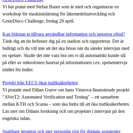
Vi har pratat med Stefan Bauer som är med och organiserar en
workshop för maskininlärning för läkemedelsutveckling och
GeneDisco Challenge, fredag 29 april.
Kan hjärnan ta tillvara användbar information och ignorera oljud?
Tänk dig att du befinner dig på en stadion och rapporterar. Det är
bullrigt och du vill inte att det ska höras när du sänder intervjun med
en spelare. Skulle det inte vara bra om vi då automatiskt kunde slå
på eller av mikrofonen baserat på informationen t.ex. spelarintervju
istället för buller.
Projekt från EECS ökar trafiksäkerheten
Vi pratade med Dilian Gurov om hans Vinnova-finansierade projekt
"AVerT2: Automated Verification and Testing" – ett samarbete
mellan KTH och Scania – som ska bidra till att öka trafiksäkerheten.
Läs mer om Dilians forskning och om projektet i intervjun på den
engelska sidan.
Snabbare iteration och mer personlig röst för digitala assistenter