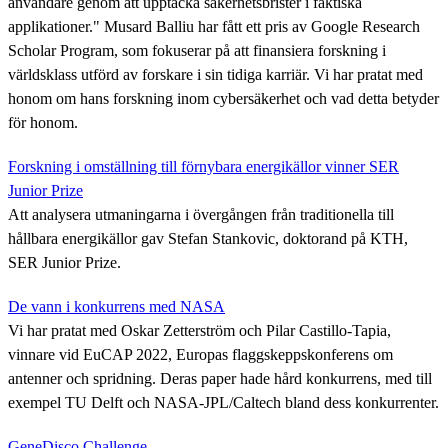
användare genom att upptäcka säkerhetsbrister i faktiska
applikationer." Musard Balliu har fått ett pris av Google Research
Scholar Program, som fokuserar på att finansiera forskning i
världsklass utförd av forskare i sin tidiga karriär. Vi har pratat med
honom om hans forskning inom cybersäkerhet och vad detta betyder
för honom.
Forskning i omställning till förnybara energikällor vinner SER
Junior Prize
Att analysera utmaningarna i övergången från traditionella till
hållbara energikällor gav Stefan Stankovic, doktorand på KTH,
SER Junior Prize.
De vann i konkurrens med NASA
Vi har pratat med Oskar Zetterström och Pilar Castillo-Tapia,
vinnare vid EuCAP 2022, Europas flaggskeppskonferens om
antenner och spridning. Deras paper hade hård konkurrens, med till
exempel TU Delft och NASA-JPL/Caltech bland dess konkurrenter.
GeneDisco Challenge