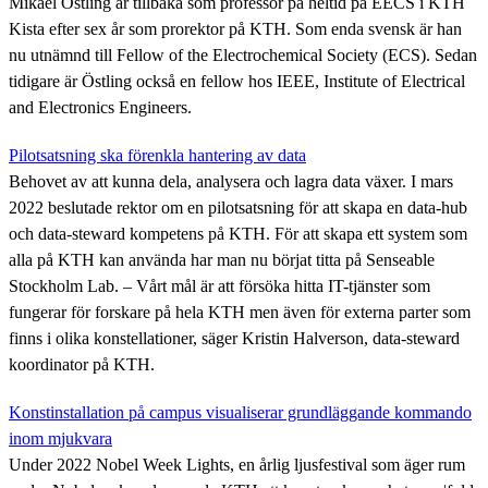
Mikael Östling är tillbaka som professor på heltid på EECS i KTH
Kista efter sex år som prorektor på KTH. Som enda svensk är han
nu utnämnd till Fellow of the Electrochemical Society (ECS). Sedan
tidigare är Östling också en fellow hos IEEE, Institute of Electrical
and Electronics Engineers.
Pilotsatsning ska förenkla hantering av data
Behovet av att kunna dela, analysera och lagra data växer. I mars
2022 beslutade rektor om en pilotsatsning för att skapa en data-hub
och data-steward kompetens på KTH. För att skapa ett system som
alla på KTH kan använda har man nu börjat titta på Senseable
Stockholm Lab. – Vårt mål är att försöka hitta IT-tjänster som
fungerar för forskare på hela KTH men även för externa parter som
finns i olika konstellationer, säger Kristin Halverson, data-steward
koordinator på KTH.
Konstinstallation på campus visualiserar grundläggande kommando
inom mjukvara
Under 2022 Nobel Week Lights, en årlig ljusfestival som äger rum