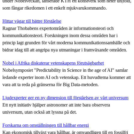
under Nobelveckan, lanserade KTH ett konstverk som heter un|fold,
som fångar rikedomen i ett enkelt mjukvarukommando.
Hittar vägar till bättre förståelse
Ragnar Thobabens expertområden är informationsteori och
kommunikationsteori. Forskningen inom dessa områden har i
princip lagt grunden för vårt moderna kommunikationssamhälle och
bidrar idag till att angripa nya utmaningar i framväxande områden.
Nobel i Afrika diskuterar vetenskapens förutsägbarhet
Nobelsymposiet "Predictability in Science in the age of AI" samlar
ledande experter inom AI och vetenskap. Ett huvudtema kommer att
vara att ta reda på gränserna för Big Data-metoden.
Ljudexperter ger en ny dimension till förståelsen av vårt universum
Ett nytt initiativ hjälper astronomer att inte bara observera
universum, utan också att lyssna på det.
Forskarna om omställningen till hållbar energi
Kan ekonomisk tillväxt vara hållbar, är omvandligen till en fossilfri