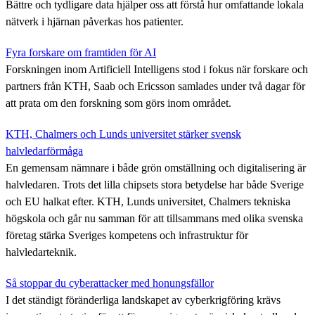
Bättre och tydligare data hjälper oss att förstå hur omfattande lokala
nätverk i hjärnan påverkas hos patienter.
Fyra forskare om framtiden för AI
Forskningen inom Artificiell Intelligens stod i fokus när forskare och
partners från KTH, Saab och Ericsson samlades under två dagar för
att prata om den forskning som görs inom området.
KTH, Chalmers och Lunds universitet stärker svensk
halvledarförmåga
En gemensam nämnare i både grön omställning och digitalisering är
halvledaren. Trots det lilla chipsets stora betydelse har både Sverige
och EU halkat efter. KTH, Lunds universitet, Chalmers tekniska
högskola och går nu samman för att tillsammans med olika svenska
företag stärka Sveriges kompetens och infrastruktur för
halvledarteknik.
Så stoppar du cyberattacker med honungsfällor
I det ständigt föränderliga landskapet av cyberkrigföring krävs