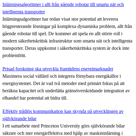
Inlärningsalgoritmer i allt från gående robotar till smarta nät och
intelligenta transporter
Inlärningsalgoritmer har redan visat stor potential att leverera
högpresterande lösningar på komplexa dynamiska problem, allt från
gående robotar till spel. De kommer att spela en allt större roll i
modern säkerhetskritisk infrastruktur som smarta nät och intelligenta
transporter. Deras uppkomst i säkerhetskritiska system är dock inte
problemfritt.
Prisad forskning ska utveckla framtidens energimarknader
Maximera social välfärd och integrera förnybara energikällor i
energisystemet. Det är vad två metoder med primärt fokus på att
beräkna kapacitet och underlätta gränsöverskridande integration av
elhandel har potential att bidra till.
Effektiv trådlös kommunikation kan skynda på utvecklingen av
självkörande bilar
I ett samarbete med Princeton University görs självkörande bilar
säkrare och mer energieffektiva med hjälp av maskininlärning i