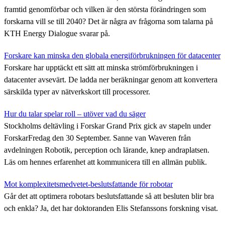
framtid genomförbar och vilken är den största förändringen som
forskarna vill se till 2040? Det är några av frågorna som talarna på
KTH Energy Dialogue svarar på.
Forskare kan minska den globala energiförbrukningen för datacenter
Forskare har upptäckt ett sätt att minska strömförbrukningen i
datacenter avsevärt. De ladda ner beräkningar genom att konvertera
särskilda typer av nätverkskort till processorer.
Hur du talar spelar roll – utöver vad du säger
Stockholms deltävling i Forskar Grand Prix gick av stapeln under
ForskarFredag den 30 September. Sanne van Waveren från
avdelningen Robotik, perception och lärande, knep andraplatsen.
Läs om hennes erfarenhet att kommunicera till en allmän publik.
Mot komplexitetsmedvetet-beslutsfattande för robotar
Går det att optimera robotars beslutsfattande så att besluten blir bra
och enkla? Ja, det har doktoranden Elis Stefanssons forskning visat.