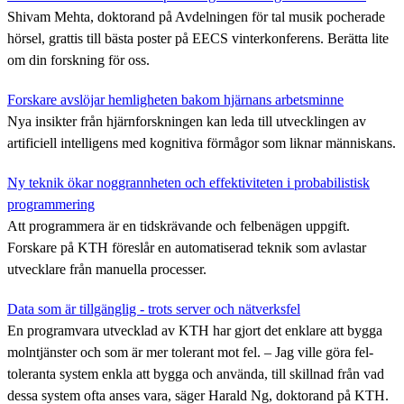
Shivam Mehta, doktorand på Avdelningen för tal musik pocherade
hörsel, grattis till bästa poster på EECS vinterkonferens. Berätta lite
om din forskning för oss.
Forskare avslöjar hemligheten bakom hjärnans arbetsminne
Nya insikter från hjärnforskningen kan leda till utvecklingen av
artificiell intelligens med kognitiva förmågor som liknar människans.
Ny teknik ökar noggrannheten och effektiviteten i probabilistisk
programmering
Att programmera är en tidskrävande och felbenägen uppgift.
Forskare på KTH föreslår en automatiserad teknik som avlastar
utvecklare från manuella processer.
Data som är tillgänglig - trots server och nätverksfel
En programvara utvecklad av KTH har gjort det enklare att bygga
molntjänster och som är mer tolerant mot fel. – Jag ville göra fel-
toleranta system enkla att bygga och använda, till skillnad från vad
dessa system ofta anses vara, säger Harald Ng, doktorand på KTH.