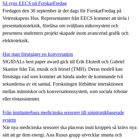
Så syns EECS på ForskarFredag
Fredagen den 30 september är det dags för ForskarFredag på
Vetenskapens Hus. Representanter från EECS kommer att tävla i
presentationsteknik, föreläsa om sväljbara mikrosystem och
presentera studenters projekt skapade inom avancerad grafik och
elektroteknik.
Hur man förutsäger en konversation
SIGIDALs best paper award gick till Erik Ekstedt och Gabriel
Skantze från Tal, musik och hörsel (TMH). Deras modell kan
förutsäga vad som kommer att hända under de kommande två
sekunderna av ett samtal. Forskningen förbättrar interaktionen
mellan människor och konversationssystem, som sociala robotar
eller röstassistenter.
Från implanterbara medicinska sensorer till spintronikbaserade
system
När nya medicinska sensorer ska placeras inuti kroppen så krävs nya
sätt att ge dem energi. Ana Rusus grupp utvecklar smarta och