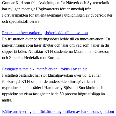
Gunnar Karlsson från Avdelningen för Nätverk och Systemteknik
har nyligen mottagit Högkvarterets förtjänstmedalj från
Försvarsmakten för sitt engagemang i utbildningen av cybersoldater
och specialistofficerare.
Frustration över parkeringsböter ledde till innovation
En frustration över parkeringsböter ledde till en innovativation: En
parkeringsapp som läser skyltar och talar om vad som gäller så du
slipper få böter. Nu siktar KTH studenterna Maximillian Claesson
och Zakarias Hedefalk mot Europa.
Fastigheters totala klimatpåverkan i fokus i ny studie
Fastighetsbeståndet har stor klimatpåverkan över tid. Det har
forskare på KTH sett när de undersökte klimatpåverkan i
nyproducerade bostäder i Hammarby Sjöstad i Stockholm och
upptäckte att vissa fastigheter hade 50 procent högre utsläpp än
andra.
Bättre analysering kan förbättra diagnostiken av Parkinsons sjukdom