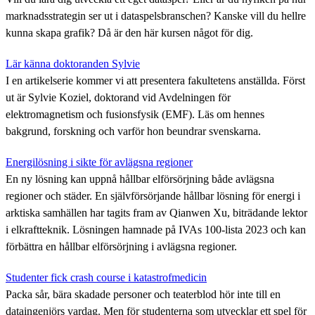
marknadsstrategin ser ut i dataspelsbranschen? Kanske vill du hellre
kunna skapa grafik? Då är den här kursen något för dig.
Lär känna doktoranden Sylvie
I en artikelserie kommer vi att presentera fakultetens anställda. Först
ut är Sylvie Koziel, doktorand vid Avdelningen för
elektromagnetism och fusionsfysik (EMF). Läs om hennes
bakgrund, forskning och varför hon beundrar svenskarna.
Energilösning i sikte för avlägsna regioner
En ny lösning kan uppnå hållbar elförsörjning både avlägsna
regioner och städer. En självförsörjande hållbar lösning för energi i
arktiska samhällen har tagits fram av Qianwen Xu, biträdande lektor
i elkraftteknik. Lösningen hamnade på IVAs 100-lista 2023 och kan
förbättra en hållbar elförsörjning i avlägsna regioner.
Studenter fick crash course i katastrofmedicin
Packa sår, bära skadade personer och teaterblod hör inte till en
dataingenjörs vardag. Men för studenterna som utvecklar ett spel för