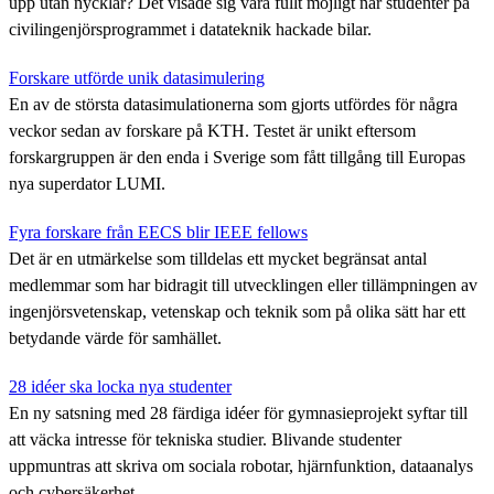
upp utan nycklar? Det visade sig vara fullt möjligt när studenter på
civilingenjörsprogrammet i datateknik hackade bilar.
Forskare utförde unik datasimulering
En av de största datasimulationerna som gjorts utfördes för några
veckor sedan av forskare på KTH. Testet är unikt eftersom
forskargruppen är den enda i Sverige som fått tillgång till Europas
nya superdator LUMI.
Fyra forskare från EECS blir IEEE fellows
Det är en utmärkelse som tilldelas ett mycket begränsat antal
medlemmar som har bidragit till utvecklingen eller tillämpningen av
ingenjörsvetenskap, vetenskap och teknik som på olika sätt har ett
betydande värde för samhället.
28 idéer ska locka nya studenter
En ny satsning med 28 färdiga idéer för gymnasieprojekt syftar till
att väcka intresse för tekniska studier. Blivande studenter
uppmuntras att skriva om sociala robotar, hjärnfunktion, dataanalys
och cybersäkerhet.