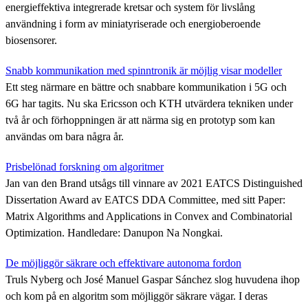
energieffektiva integrerade kretsar och system för livslång
användning i form av miniatyriserade och energioberoende
biosensorer.
Snabb kommunikation med spinntronik är möjlig visar modeller
Ett steg närmare en bättre och snabbare kommunikation i 5G och
6G har tagits. Nu ska Ericsson och KTH utvärdera tekniken under
två år och förhoppningen är att närma sig en prototyp som kan
användas om bara några år.
Prisbelönad forskning om algoritmer
Jan van den Brand utsågs till vinnare av 2021 EATCS Distinguished
Dissertation Award av EATCS DDA Committee, med sitt Paper:
Matrix Algorithms and Applications in Convex and Combinatorial
Optimization. Handledare: Danupon Na Nongkai.
De möjliggör säkrare och effektivare autonoma fordon
Truls Nyberg och José Manuel Gaspar Sánchez slog huvudena ihop
och kom på en algoritm som möjliggör säkrare vägar. I deras