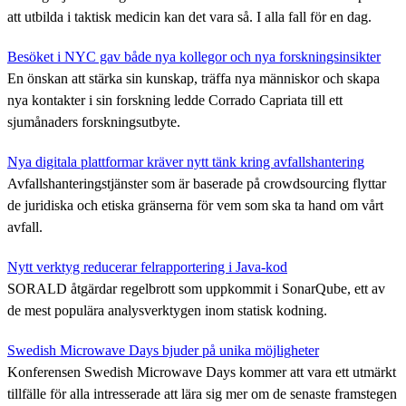
att utbilda i taktisk medicin kan det vara så. I alla fall för en dag.
Besöket i NYC gav både nya kollegor och nya forskningsinsikter
En önskan att stärka sin kunskap, träffa nya människor och skapa
nya kontakter i sin forskning ledde Corrado Capriata till ett
sjumånaders forskningsutbyte.
Nya digitala plattformar kräver nytt tänk kring avfallshantering
Avfallshanteringstjänster som är baserade på crowdsourcing flyttar
de juridiska och etiska gränserna för vem som ska ta hand om vårt
avfall.
Nytt verktyg reducerar felrapportering i Java-kod
SORALD åtgärdar regelbrott som uppkommit i SonarQube, ett av
de mest populära analysverktygen inom statisk kodning.
Swedish Microwave Days bjuder på unika möjligheter
Konferensen Swedish Microwave Days kommer att vara ett utmärkt
tillfälle för alla intresserade att lära sig mer om de senaste framstegen