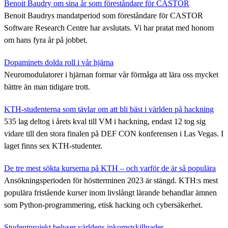
Benoit Baudry om sina år som föreståndare för CASTOR
Benoit Baudrys mandatperiod som föreståndare för CASTOR
Software Research Centre har avslutats. Vi har pratat med honom
om hans fyra år på jobbet.
Dopaminets dolda roll i vår hjärna
Neuromodulatorer i hjärnan formar vår förmåga att lära oss mycket
bättre än man tidigare trott.
KTH-studenterna som tävlar om att bli bäst i världen på hackning
535 lag deltog i årets kval till VM i hackning, endast 12 tog sig
vidare till den stora finalen på DEF CON konferensen i Las Vegas. I
laget finns sex KTH-studenter.
De tre mest sökta kurserna på KTH – och varför de är så populära
Ansökningsperioden för höstterminen 2023 är stängd. KTH:s mest
populära fristående kurser inom livslångt lärande behandlar ämnen
som Python-programmering, etisk hacking och cybersäkerhet.
Studentprojekt belyser världens inkomstskillnader