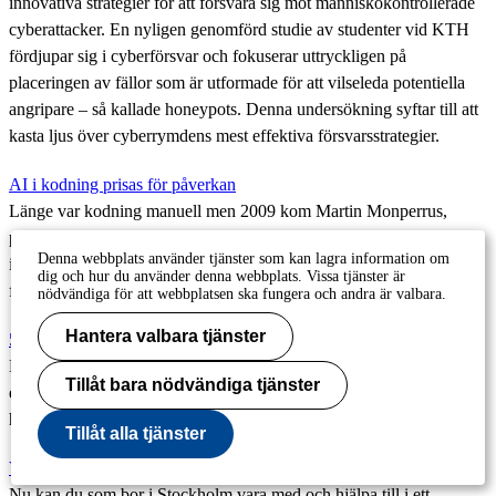
innovativa strategier för att försvara sig mot människokontrollerade
cyberattacker. En nyligen genomförd studie av studenter vid KTH
fördjupar sig i cyberförsvar och fokuserar uttryckligen på
placeringen av fällor som är utformade för att vilseleda potentiella
angripare – så kallade honeypots. Denna undersökning syftar till att
kasta ljus över cyberrymdens mest effektiva försvarsstrategier.
AI i kodning prisas för påverkan
Länge var kodning manuell men 2009 kom Martin Monperrus,
professor i programvaruteknik på KTH, och hans team på att
Denna webbplats använder tjänster som kan lagra information om
inbyggd AI skulle kunna hjälpa till att ge förslag. Det verktyget har
dig och hur du använder denna webbplats. Vissa tjänster är
förändrat vardagen för miljoner programvarutvecklare.
nödvändiga för att webbplatsen ska fungera och andra är valbara.
Hantera valbara tjänster
500 000 artiklar kring etisk hackning analyserade
Det behövs mer investering i cybersäkerhet. Det är slutsatsen efter
Tillåt bara nödvändiga tjänster
en analys av 500 000 artiklar på akademiska databaser kring etisk
hackning.
Tillåt alla tjänster
Var med och delta i forskning
Nu kan du som bor i Stockholm vara med och hjälpa till i ett