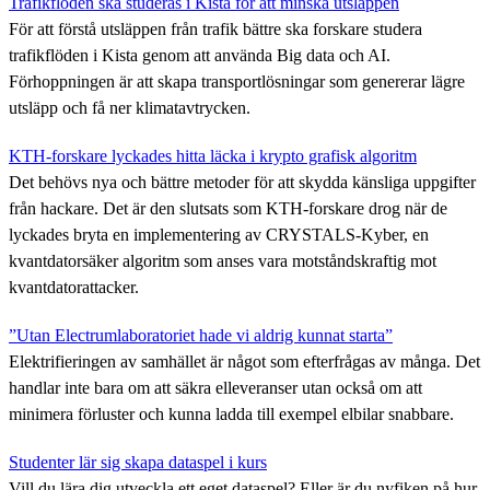
Trafikflöden ska studeras i Kista för att minska utsläppen
För att förstå utsläppen från trafik bättre ska forskare studera
trafikflöden i Kista genom att använda Big data och AI.
Förhoppningen är att skapa transportlösningar som genererar lägre
utsläpp och få ner klimatavtrycken.
KTH-forskare lyckades hitta läcka i krypto grafisk algoritm
Det behövs nya och bättre metoder för att skydda känsliga uppgifter
från hackare. Det är den slutsats som KTH-forskare drog när de
lyckades bryta en implementering av CRYSTALS-Kyber, en
kvantdatorsäker algoritm som anses vara motståndskraftig mot
kvantdatorattacker.
”Utan Electrumlaboratoriet hade vi aldrig kunnat starta”
Elektrifieringen av samhället är något som efterfrågas av många. Det
handlar inte bara om att säkra elleveranser utan också om att
minimera förluster och kunna ladda till exempel elbilar snabbare.
Studenter lär sig skapa dataspel i kurs
Vill du lära dig utveckla ett eget dataspel? Eller är du nyfiken på hur