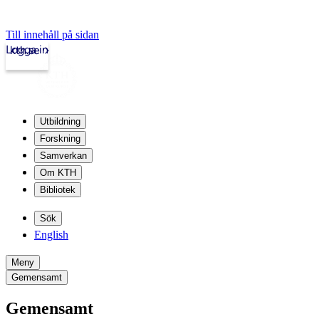
Till innehåll på sidan
Logga in
kth.se
Utbildning
Forskning
Samverkan
Om KTH
Bibliotek
Sök
English
Meny
Gemensamt
Gemensamt