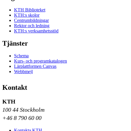
KTH Biblioteket
KTH:s skolor
Centrumbildningar
Rektor och ledning
KTH:s verksamhetsstöd
Tjänster
Schema
Kurs- och programkatalogen
Lärplattformen Canvas
Webbmejl
Kontakt
KTH
100 44 Stockholm
+46 8 790 60 00
Kontakta KTH