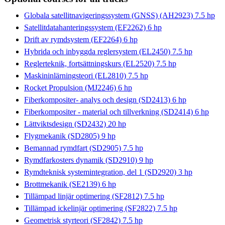
Globala satellitnavigeringssystem (GNSS) (AH2923) 7.5 hp
Satellitdatahanteringssystem (EF2262) 6 hp
Drift av rymdsystem (EF2264) 6 hp
Hybrida och inbyggda reglersystem (EL2450) 7.5 hp
Reglerteknik, fortsättningskurs (EL2520) 7.5 hp
Maskininlärningsteori (EL2810) 7.5 hp
Rocket Propulsion (MJ2246) 6 hp
Fiberkompositer- analys och design (SD2413) 6 hp
Fiberkompositer - material och tillverkning (SD2414) 6 hp
Lättviktsdesign (SD2432) 20 hp
Flygmekanik (SD2805) 9 hp
Bemannad rymdfart (SD2905) 7.5 hp
Rymdfarkosters dynamik (SD2910) 9 hp
Rymdteknisk systemintegration, del 1 (SD2920) 3 hp
Brottmekanik (SE2139) 6 hp
Tillämpad linjär optimering (SF2812) 7.5 hp
Tillämpad ickelinjär optimering (SF2822) 7.5 hp
Geometrisk styrteori (SF2842) 7.5 hp