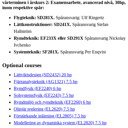
vårterminen i årskurs 2: Examensarbete, avancerad nivå, 30hp,
inom respektive spår:
Flygteknik: SD281X.
Spåransvarig: Ulf Ringertz
Lättkonstruktioner: SD241X.
Spåransvarig Stefan
Hallström
Rymdteknik: EF233X eller SD291X
Spåransvarig Nickolay
Ivchenko
Systemteknik: SF281X.
Spåransvarig Per Enqvist
Optional courses
Lättviktsdesign (SD2432) 20 hp
Fjärranalysteknik (AG1321) 7.5 hp
Rymdfysik (EF2240) 6 hp
Solsystemsfysik (EF2243) 7.5 hp
Rymdmiljö och rymdteknik (EF2260) 6 hp
Olinjär reglering (EL2620) 7.5 hp
Förstärkande inlärning (EL2805) 7.5 hp
Modellering av dynamiska system (EL2820) 7.5 hp