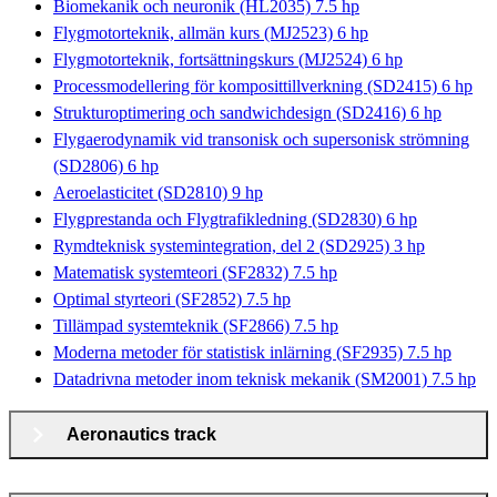
Biomekanik och neuronik (HL2035) 7.5 hp
Flygmotorteknik, allmän kurs (MJ2523) 6 hp
Flygmotorteknik, fortsättningskurs (MJ2524) 6 hp
Processmodellering för komposittillverkning (SD2415) 6 hp
Strukturoptimering och sandwichdesign (SD2416) 6 hp
Flygaerodynamik vid transonisk och supersonisk strömning
(SD2806) 6 hp
Aeroelasticitet (SD2810) 9 hp
Flygprestanda och Flygtrafikledning (SD2830) 6 hp
Rymdteknisk systemintegration, del 2 (SD2925) 3 hp
Matematisk systemteori (SF2832) 7.5 hp
Optimal styrteori (SF2852) 7.5 hp
Tillämpad systemteknik (SF2866) 7.5 hp
Moderna metoder för statistisk inlärning (SF2935) 7.5 hp
Datadrivna metoder inom teknisk mekanik (SM2001) 7.5 hp
Aeronautics track