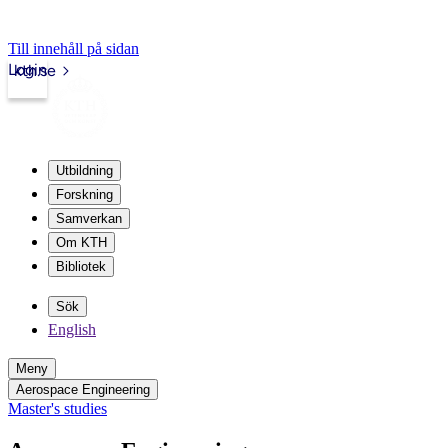
Till innehåll på sidan
Login
kth.se
Utbildning
Forskning
Samverkan
Om KTH
Bibliotek
Sök
English
Meny
Aerospace Engineering
Master's studies