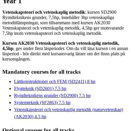
Year 1
Vetenskapsteori och vetenskaplig metodik
: kursen SD2900
Rymdteknikens grunder, 7,5hp, innehåller 3hp vetenskapliga
metodtillämpningar, som tillsammans med kursen AK2030
Vetenskapsteori och vetenskaplig metodik, 4,5hp ger motsvarande
7,5hp inom vetenskapsteori och vetenskaplig metodik.
Kursen AK2030 Vetenskapsteori och vetenskaplig metodik,
4,5hp
, ges under flera läsperioder. Om du vill läsa kursen i en annan
läsperiod - hör direkt med kursansvarig lärare om det finns plats på
kursomgången.
Mandatory courses for all tracks
Lättkonstruktioner och FEM (SD2411) 8 hp
Flygteknik (SD2601) 7.5 hp
Rymdteknikens grunder (SD2900) 7.5 hp
Systemteknik (SF2863) 7.5 hp
Vetenskapsteori och vetenskaplig metodik (naturvetenskap)
(AK2030) 4.5 hp
Optional courses for all tracks