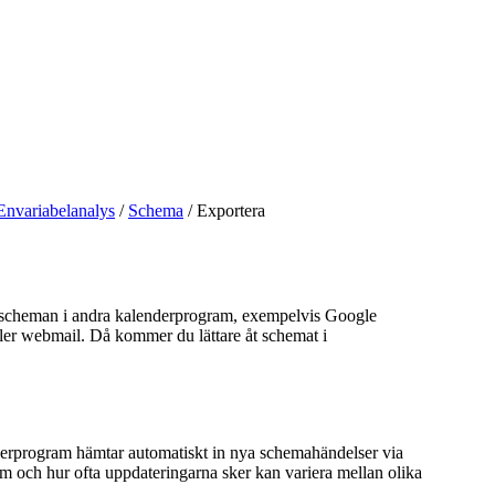
Envariabelanalys
/
Schema
/
Exportera
sscheman i andra kalenderprogram, exempelvis Google
ller webmail. Då kommer du lättare åt schemat i
rprogram hämtar automatiskt in nya schemahändelser via
m och hur ofta uppdateringarna sker kan variera mellan olika