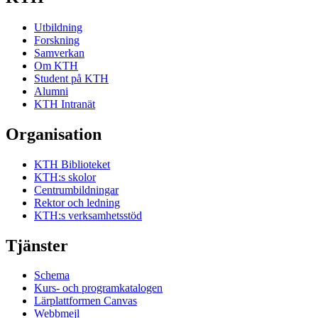
Utbildning
Forskning
Samverkan
Om KTH
Student på KTH
Alumni
KTH Intranät
Organisation
KTH Biblioteket
KTH:s skolor
Centrumbildningar
Rektor och ledning
KTH:s verksamhetsstöd
Tjänster
Schema
Kurs- och programkatalogen
Lärplattformen Canvas
Webbmejl