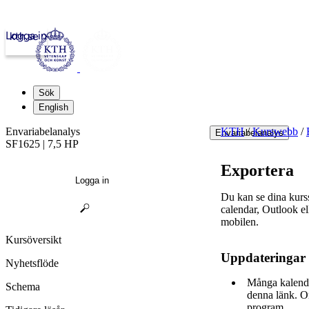
Logga in
kth.se
Sök
English
Envariabelanalys
KTH
/
Kurswebb
/
Envariabelanalys
SF1625 | 7,5 HP
Exportera
Logga in
Du kan se dina kur
calendar, Outlook e
mobilen.
Kursöversikt
Uppdateringar
Nyhetsflöde
Många kalende
Schema
denna länk. O
program.