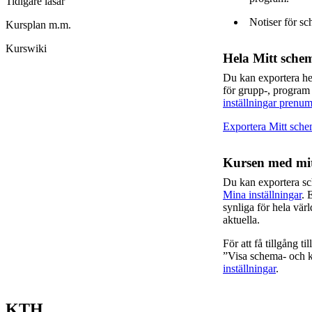
Tidigare läsår
Notiser för sc
Kursplan m.m.
Kurswiki
Hela Mitt sche
Du kan exportera h
för grupp-, program
inställningar prenum
Exportera Mitt sch
Kursen med mit
Du kan exportera s
Mina inställningar
. 
synliga för hela vär
aktuella.
För att få tillgång t
”Visa schema- och ka
inställningar
.
KTH