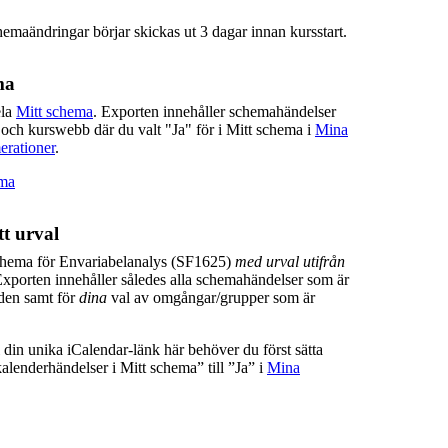
hemaändringar börjar skickas ut 3 dagar innan kursstart.
ma
ela
Mitt schema
. Exporten innehåller schemahändelser
 och kurswebb där du valt "Ja" för i Mitt schema i
Mina
erationer
.
ema
t urval
chema för Envariabelanalys (SF1625)
med urval utifrån
Exporten innehåller således alla schemahändelser som är
lden samt för
dina
val av omgångar/grupper som är
ill din unika iCalendar-länk här behöver du först sätta
lenderhändelser i Mitt schema” till ”Ja” i
Mina