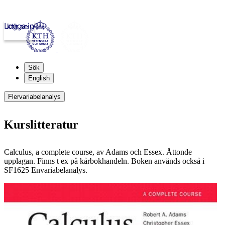
Logga in
kth.se
Sök
English
Flervariabelanalys
Kurslitteratur
Calculus, a complete course, av Adams och Essex. Åttonde
upplagan. Finns t ex på kårbokhandeln. Boken används också i
SF1625 Envariabelanalys.