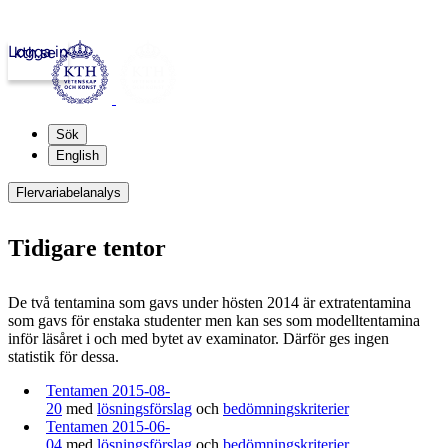
Logga in
kth.se
Sök
English
Flervariabelanalys
Tidigare tentor
De två tentamina som gavs under hösten 2014 är extratentamina
som gavs för enstaka studenter men kan ses som modelltentamina
inför läsåret i och med bytet av examinator. Därför ges ingen
statistik för dessa.
Tentamen 2015-08-
20
med
lösningsförslag
och
bedömningskriterier
Tentamen 2015-06-
04
med
lösningsförslag
och
bedömningskriterier