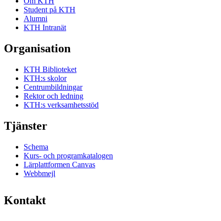
Om KTH
Student på KTH
Alumni
KTH Intranät
Organisation
KTH Biblioteket
KTH:s skolor
Centrumbildningar
Rektor och ledning
KTH:s verksamhetsstöd
Tjänster
Schema
Kurs- och programkatalogen
Lärplattformen Canvas
Webbmejl
Kontakt