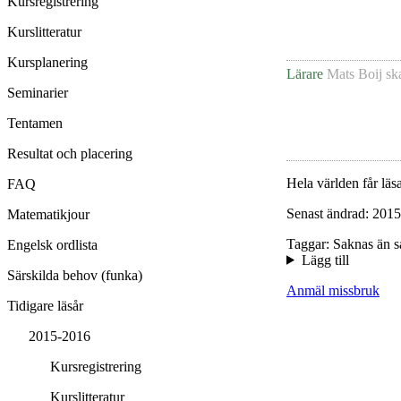
Kursregistrering
Kurslitteratur
Kursplanering
Lärare
Mats Boij
sk
Seminarier
Tentamen
Resultat och placering
Hela världen får läsa
FAQ
Senast ändrad: 2015
Matematikjour
Taggar: Saknas än s
Engelsk ordlista
Lägg till
Särskilda behov (funka)
Anmäl missbruk
Tidigare läsår
2015-2016
Kursregistrering
Kurslitteratur