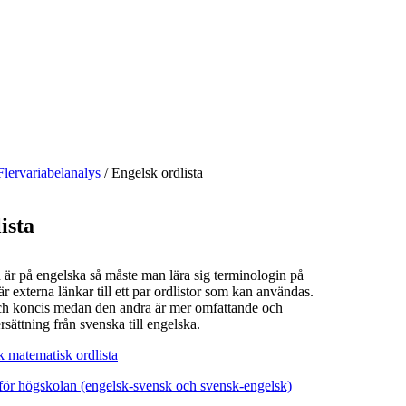
Flervariabelanalys
/
Engelsk ordlista
ista
r på engelska så måste man lära sig terminologin på
r externa länkar till ett par ordlistor som kan användas.
och koncis medan den andra är mer omfattande och
rsättning från svenska till engelska.
k matematisk ordlista
ör högskolan (engelsk-svensk och svensk-engelsk)