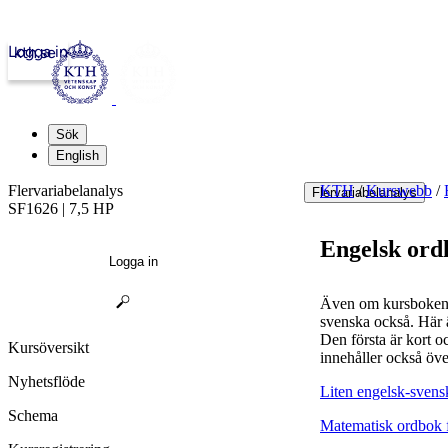
Logga in
kth.se
Sök
English
Flervariabelanalys
KTH
/
Kurswebb
/
Flervariabelanalys
SF1626 | 7,5 HP
Engelsk ordl
Logga in
Även om kursboken ä
svenska också. Här ä
Den första är kort 
Kursöversikt
innehåller också öve
Nyhetsflöde
Liten engelsk-svens
Schema
Matematisk ordbok f