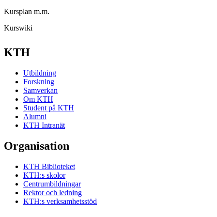
Kursplan m.m.
Kurswiki
KTH
Utbildning
Forskning
Samverkan
Om KTH
Student på KTH
Alumni
KTH Intranät
Organisation
KTH Biblioteket
KTH:s skolor
Centrumbildningar
Rektor och ledning
KTH:s verksamhetsstöd