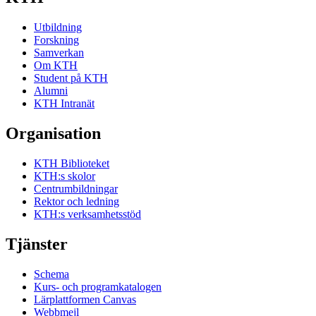
Utbildning
Forskning
Samverkan
Om KTH
Student på KTH
Alumni
KTH Intranät
Organisation
KTH Biblioteket
KTH:s skolor
Centrumbildningar
Rektor och ledning
KTH:s verksamhetsstöd
Tjänster
Schema
Kurs- och programkatalogen
Lärplattformen Canvas
Webbmejl