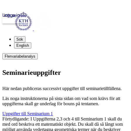
Logga in
kth.se
Sök
English
Flervariabelanalys
Seminarieuppgifter
Här nedan publiceras successivt uppgifter till seminarietillfällena.
Läs noga instruktionerna på sista sidan om vad som krävs för att
uppgifterna skall ge underlag för bouns på tentamen.
Uppgifter till Seminarium 1
Förtydligande: I Uppgifterna 2,3 och 4 till Seminarium 1 skall du
med ord beskriva ett matematiskt objekt. Du skall då så långt som
möjligt använda vedertagna geometriska termer när du beskriver