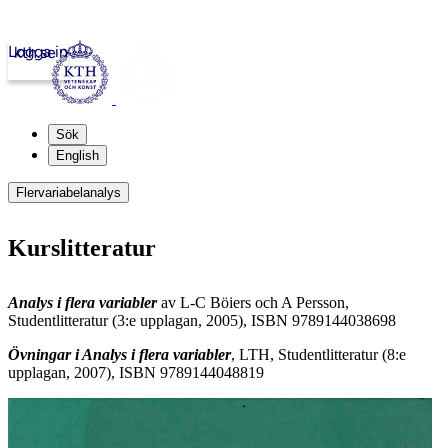
Logga in
kth.se
Sök
English
Flervariabelanalys
Kurslitteratur
Analys i flera variabler
av L-C Böiers och A Persson,
Studentlitteratur (3:e upplagan, 2005), ISBN 9789144038698
Övningar i Analys i flera variabler
, LTH, Studentlitteratur (8:e
upplagan, 2007), ISBN 9789144048819