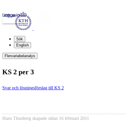
Logga in
kth.se
Sök
English
Flervariabelanalys
KS 2 per 3
Svar och lösningsförslag till KS 2
Hans Thunberg
skapade sidan
16 februari 2011