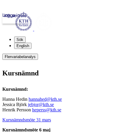
Logga in
kth.se
Sök
English
Flervariabelanalys
Kursnämnd
Kursnämnd:
Hanna Hedin
hannahed@kth.se
Jessica Björk
jebjor@kth.se
Henrik Persson
heperss@kth.se
Kursnämndsmöte 31 mars
Kursnämndsmöte 6 maj