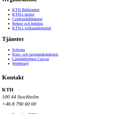
KTH Biblioteket
KTH:s skolor
Centrumbildningar
Rektor och ledning
KTH:s verksamhetsstöd
Tjänster
Schema
Kurs- och programkatalogen
Lärplattformen Canvas
Webbmejl
Kontakt
KTH
100 44 Stockholm
+46 8 790 60 00