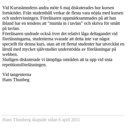
Vid Kursnämndens andra möte 6 maj diskuterades hur kursen
fortskrider. Från studenthåll verkar de flesta vara nöjda med kursen
och undervisningen. Föreläsaren uppmärksammades på att han
ibland har en tendens att "mumla in i tavlan" och skriva för smått
på tavlan.
Föreläsaren undrade också över det relativt låga deltagandet vid
föreläsningarna, studenterna svarade att detta inte var något
speciellt för denna kurs, utan att ett flertal studenter har utvecklat en
lärstil med mycket självstudier understödda av föreläsningar på
webben.
Slutligen diskuterade vi lämpliga områden att ta upp vid sista
repetitionsföreläsningen.
Vid tangenterna
Hans Thunbeg
Hans Thunberg
skapade sidan
6 april 2011