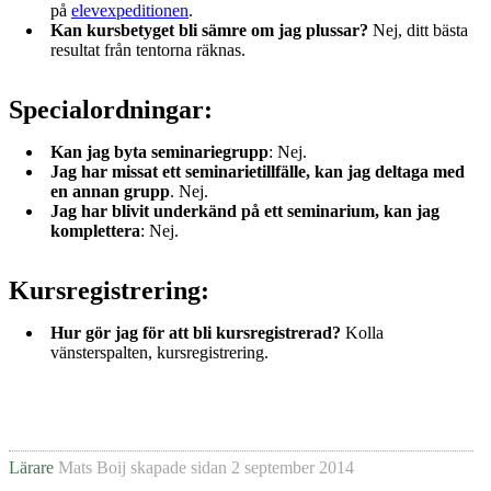
på
elevexpeditionen
.
Kan kursbetyget bli sämre om jag plussar?
Nej, ditt bästa
resultat från tentorna räknas.
Specialordningar:
Kan jag byta seminariegrupp
: Nej.
Jag har missat ett seminarietillfälle, kan jag deltaga med
en annan grupp
. Nej.
Jag har blivit underkänd på ett seminarium, kan jag
komplettera
: Nej.
Kursregistrering:
Hur gör jag för att bli kursregistrerad?
Kolla
vänsterspalten, kursregistrering.
Lärare
Mats Boij
skapade sidan
2 september 2014