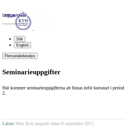
Logga in
kth.se
Sök
English
Flervariabelanalys
Seminarieuppgifter
Här kommer seminarieuppgifterna att finnas inför kursstart i period
2.
Lärare
Mats Boij
skapade sidan
8 september 2015