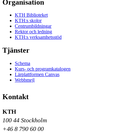
Organisation
KTH Biblioteket
KTH:s skolor
Centrumbildningar
Rektor och ledning
KTH:s verksamhetsstöd
Tjänster
Schema
Kurs- och programkatalogen
Lärplattformen Canvas
Webbmejl
Kontakt
KTH
100 44 Stockholm
+46 8 790 60 00