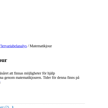
Flervariabelanalys
/
Matematikjour
our
året att finnas möjligheter för hjälp
na genom matematikjouren. Tider för denna finns på
.
er (
2
)