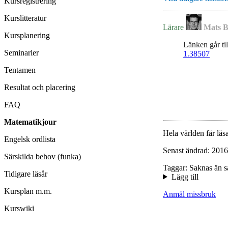
Kursregistrering
Kurslitteratur
Lärare
Mats B
Kursplanering
Länken går ti
Seminarier
1.38507
Tentamen
Resultat och placering
FAQ
Matematikjour
Hela världen får läsa
Engelsk ordlista
Senast ändrad: 2016
Särskilda behov (funka)
Taggar: Saknas än s
Tidigare läsår
Lägg till
Kursplan m.m.
Anmäl missbruk
Kurswiki