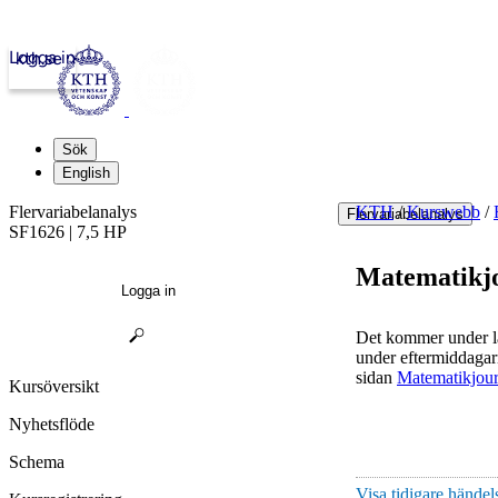
Logga in
kth.se
Sök
English
Flervariabelanalys
KTH
/
Kurswebb
/
Flervariabelanalys
SF1626 | 7,5 HP
Matematikj
Logga in
Det kommer under läs
under eftermiddagar
sidan
Matematikjour
Kursöversikt
Nyhetsflöde
Schema
Visa tidigare händels