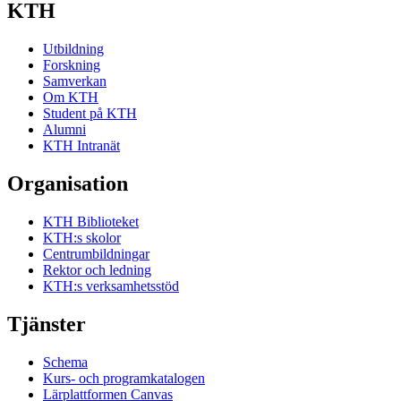
KTH
Utbildning
Forskning
Samverkan
Om KTH
Student på KTH
Alumni
KTH Intranät
Organisation
KTH Biblioteket
KTH:s skolor
Centrumbildningar
Rektor och ledning
KTH:s verksamhetsstöd
Tjänster
Schema
Kurs- och programkatalogen
Lärplattformen Canvas