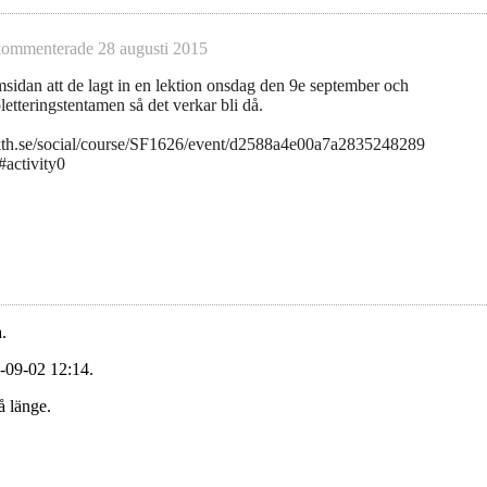
ommenterade
28 augusti 2015
sidan att de lagt in en lektion onsdag den 9e september och
tteringstentamen så det verkar bli då.
kth.se/social/course/SF1626/event/d2588a4e00a7a2835248289
activity0
.
-09-02 12:14.
å länge.