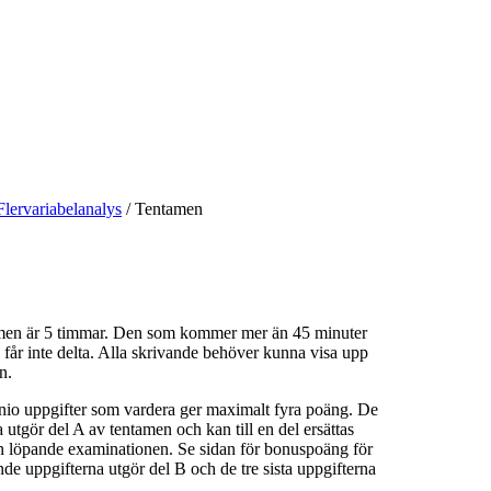
Flervariabelanalys
/
Tentamen
amen är 5 timmar. Den som kommer mer än 45 minuter
en får inte delta. Alla skrivande behöver kunna visa upp
n.
nio uppgifter som vardera ger maximalt fyra poäng. De
a utgör del A av tentamen och kan till en del ersättas
en löpande examinationen. Se sidan för bonuspoäng för
ande uppgifterna utgör del B och de tre sista uppgifterna