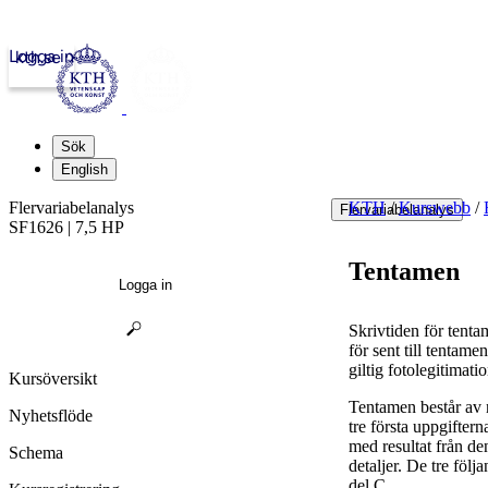
Logga in
kth.se
Sök
English
Flervariabelanalys
KTH
/
Kurswebb
/
Flervariabelanalys
SF1626 | 7,5 HP
Tentamen
Logga in
Skrivtiden för tent
för sent till tentam
giltig fotolegitimatio
Kursöversikt
Tentamen består av 
Nyhetsflöde
tre första uppgiftern
med resultat från d
Schema
detaljer. De tre följ
del C.