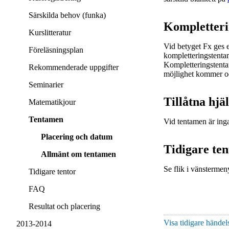
Särskilda behov (funka)
Kompletter
Kurslitteratur
Vid betyget Fx ges e
Föreläsningsplan
kompletteringstentam
Kompletteringstenta
Rekommenderade uppgifter
möjlighet kommer oc
Seminarier
Tillåtna hj
Matematikjour
Tentamen
Vid tentamen är inga
Placering och datum
Tidigare te
Allmänt om tentamen
Se flik i vänstermen
Tidigare tentor
FAQ
Resultat och placering
Visa tidigare händels
2013-2014