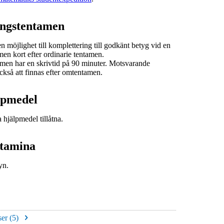
ingstentamen
n möjlighet till komplettering till godkänt betyg vid en
en kort efter ordinarie tentamen.
men har en skrivtid på 90 minuter. Motsvarande
kså att finnas efter omtentamen.
älpmedel
 hjälpmedel tillåtna.
ntamina
yn.
er (
5
)