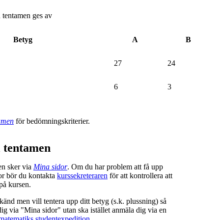
 tentamen ges av
Betyg
A
B
27
24
6
3
amen
för bedömningskriterier.
l tentamen
en sker via
Mina sidor
. Om du har problem att få upp
or bör du kontakta
kurssekreteraren
för att kontrollera att
 på kursen.
nd men vill tentera upp ditt betyg (s.k. plussning) så
ig via "Mina sidor" utan ska istället anmäla dig via en
matematiks studentexpedition
.