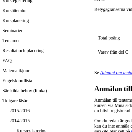
Kursregistrering
Betygsgränserna vid
Kurslitteratur
Kursplanering
Seminarier
Total poäng
Tentamen
Resultat och placering
Varav från del C
FAQ
Matematikjour
Se
Allmänt om tent
Engelsk ordlista
Anmälan til
Särskilda behov (funka)
Anmälan till tentam
Tidigare läsår
kursen via Mina sid
du blivit registrerad
2015-2016
Om du redan är godkä
2014-2015
kan du inte anmäla d
Kursregistrering
särskild blankett på