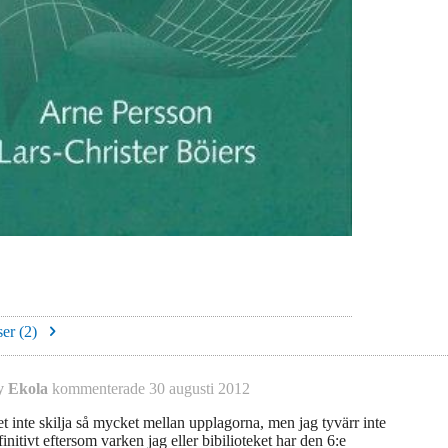
er (
2
)
 Ekola
kommenterade
30 augusti 2012
t inte skilja så mycket mellan upplagorna, men jag tyvärr inte
initivt eftersom varken jag eller bibilioteket har den 6:e