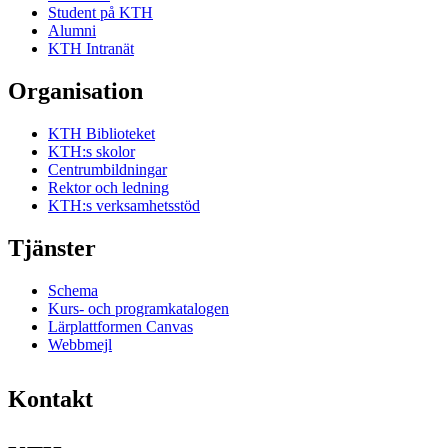
Student på KTH
Alumni
KTH Intranät
Organisation
KTH Biblioteket
KTH:s skolor
Centrumbildningar
Rektor och ledning
KTH:s verksamhetsstöd
Tjänster
Schema
Kurs- och programkatalogen
Lärplattformen Canvas
Webbmejl
Kontakt