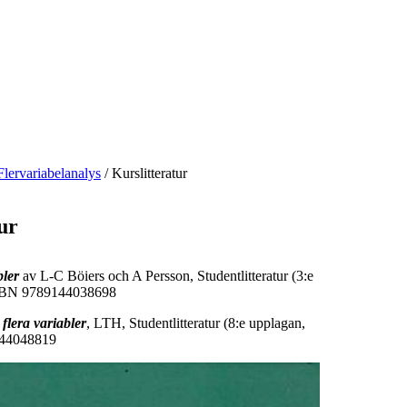
Flervariabelanalys
/
Kurslitteratur
ur
bler
av L-C Böiers och A Persson, Studentlitteratur (3:e
ISBN 9789144038698
flera variabler
, LTH, Studentlitteratur (8:e upplagan,
144048819