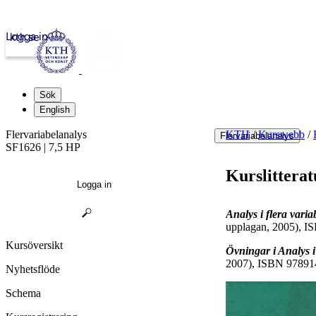
Logga in
kth.se
Sök
English
Flervariabelanalys
KTH
/
Kurswebb
/
Flervariabelanalys
SF1626 | 7,5 HP
Kurslitterat
Logga in
Analys i flera varia
upplagan, 2005), 
Kursöversikt
Övningar i Analys i 
2007), ISBN 9789
Nyhetsflöde
Schema