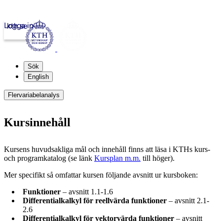
Logga in
kth.se
Sök
English
Flervariabelanalys
Kursinnehåll
Kursens huvudsakliga mål och innehåll finns att läsa i KTHs kurs-
och programkatalog (se länk
Kursplan m.m.
till höger).
Mer specifikt så omfattar kursen följande avsnitt ur kursboken:
Funktioner
– avsnitt 1.1-1.6
Differentialkalkyl för reellvärda funktioner
– avsnitt 2.1-
2.6
Differentialkalkyl för vektorvärda funktioner
– avsnitt