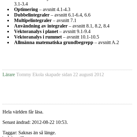
3.1-3.4
Optimering
– avsnitt 4.1-4.3
Dubbelintegraler
– avsnitt 6.1-6.4, 6.6
Multipelintegraler
– avsnitt 7.1
Användning av integraler
– avsnitt 8.1, 8.2, 8.4
Vektoranalys i planet
– avsnitt 9.1-9.4
Vektoranalys i rummet
– avsnitt 10.1-10.5
Allmänna matematiska grundbegrepp
– avsnitt A.2
Lärare
Tommy Ekola
skapade sidan
22 augusti 2012
Hela världen får läsa.
Senast ändrad: 2012-08-22 10:53.
Taggar: Saknas än så länge.