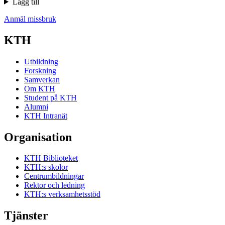
Lägg till
Anmäl missbruk
KTH
Utbildning
Forskning
Samverkan
Om KTH
Student på KTH
Alumni
KTH Intranät
Organisation
KTH Biblioteket
KTH:s skolor
Centrumbildningar
Rektor och ledning
KTH:s verksamhetsstöd
Tjänster