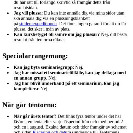
du har rätt till förlängd skrivtid så framgår detta från
resultatsidan.
Jag vill plussa
: Du kan inte anmäla dig via mina sidor utan
ska anmäla dig via en plussningsblankett
på
studentexpeditionen
. Det finns ingen garanti för att du får
plussa, det sker i mån av plats.
Kan kursbetyget bli sämre om jag plussar?
Nej, ditt bästa
resultat från tentorna räknas.
Specialarrangemang:
Kan jag byta seminariegrupp
: Nej.
Jag har missat ett seminarietillfälle, kan jag deltaga med
en annan grupp
. Nej.
Jag har blivit underkänd på ett seminarium, kan jag
komplettera
: Nej.
När går tentorna:
När går årets tentor?
Det finns fyra tentor under det här
läsåret, en tenta efter varje läsperiod från och med period 2
och en i augusti. Exakta datum och tider framgår av schemat
och sidan
Placering och datum
(undersida till Tentamen).