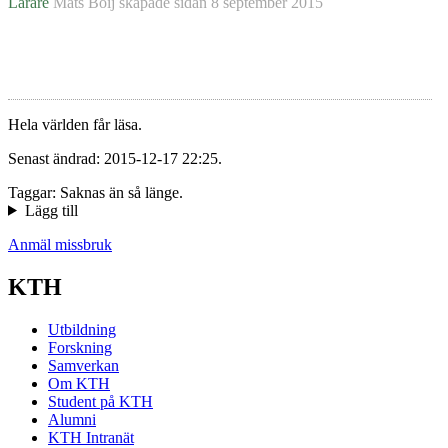
Lärare
Mats Boij
skapade sidan
8 september 2015
Hela världen får läsa.
Senast ändrad: 2015-12-17 22:25.
Taggar: Saknas än så länge.
Lägg till
Anmäl missbruk
KTH
Utbildning
Forskning
Samverkan
Om KTH
Student på KTH
Alumni
KTH Intranät