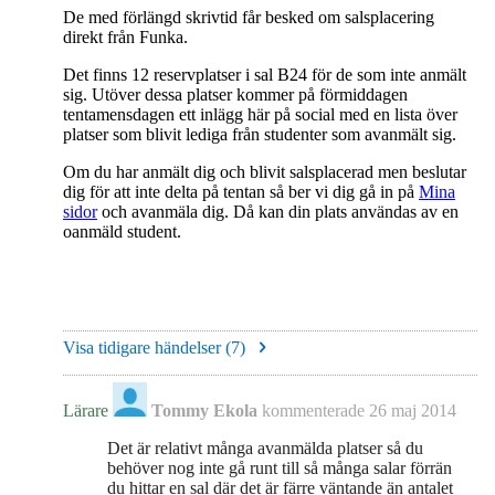
De med förlängd skrivtid får besked om salsplacering
direkt från Funka.
Det finns 12 reservplatser i sal B24 för de som inte anmält
sig. Utöver dessa platser kommer på förmiddagen
tentamensdagen ett inlägg här på social med en lista över
platser som blivit lediga från studenter som avanmält sig.
Om du har anmält dig och blivit salsplacerad men beslutar
dig för att inte delta på tentan så ber vi dig gå in på
Mina
sidor
och avanmäla dig. Då kan din plats användas av en
oanmäld student.
Visa tidigare händelser (
7
)
Lärare
Tommy Ekola
kommenterade
26 maj 2014
Det är relativt många avanmälda platser så du
behöver nog inte gå runt till så många salar förrän
du hittar en sal där det är färre väntande än antalet