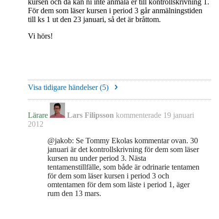
kursen och då kan ni inte anmäla er till kontrollskrivning 1.
För dem som läser kursen i period 3 går anmälningstiden
till ks 1 ut den 23 januari, så det är bråttom.
Vi hörs!
Visa tidigare händelser (
5
)
Lärare
Lars Filipsson
kommenterade
19 januari
2012
@jakob: Se Tommy Ekolas kommentar ovan. 30
januari är det kontrollskrivning för dem som läser
kursen nu under period 3. Nästa
tentamenstillfälle, som både är odrinarie tentamen
för dem som läser kursen i period 3 och
omtentamen för dem som läste i period 1, äger
rum den 13 mars.