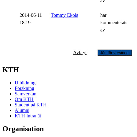
av
2014-06-11
Tommy Ekola
har
18:19
kommenterats
av
Avbryt
Jämför versioner
KTH
Utbildning
Forskning
Samverkan
Om KTH
Student på KTH
Alumni
KTH Intranät
Organisation